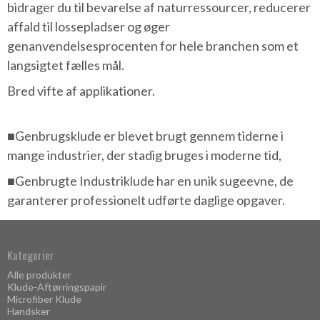
bidrager du til bevarelse af naturressourcer, reducerer
affald til lossepladser og øger
genanvendelsesprocenten for hele branchen som et
langsigtet fælles mål.
Bred vifte af applikationer.
■Genbrugsklude er blevet brugt gennem tiderne i
mange industrier, der stadig bruges i moderne tid,
■Genbrugte Industriklude har en unik sugeevne, de
garanterer professionelt udførte daglige opgaver.
Kategorier
Alle produkter
Klude-Aftørringspapir
Microfiber Klude
Handsker